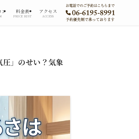
ロン
料金表
アクセス
N
PRICE RIST
ACCESS
気圧」のせい？気象